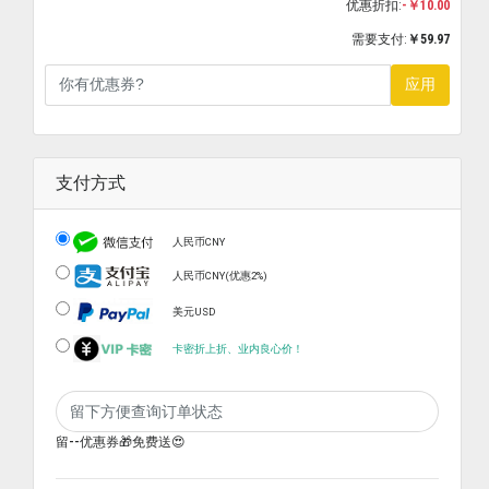
优惠折扣:
-￥10.00
需要支付:
￥59.97
应用
支付方式
人民币CNY
人民币CNY(优惠2%)
美元USD
卡密折上折、业内良心价！
留--优惠券🎁免费送😍