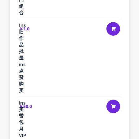
组
合
Ins
￥1.0
旧
作
品
批
量
ins
点
赞
购
买
ins
￥50.0
买
赞
包
月
VIP