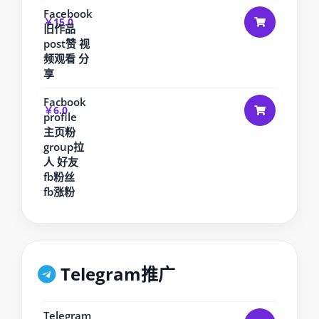
Facebook
￥15.0
旧作品
post赞 视
频观看 分
享
Facbook
￥6.0
profile
主页粉
group拉
人 好友
fb粉丝
fb涨粉
Telegram推广
Telegram