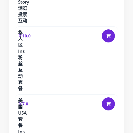
Story
浏览
投票
互动
华
￥10.0
人
区
Ins
粉
丝
互
动
套
餐
美
￥7.0
国
USA
套
餐
Ins