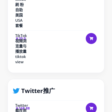
刷 粉
自助
美国
USA
套餐
TikTok
￥20.0
视频浏
览量与
播放量
tiktok
view
Twitter推广
Twitter
￥168.88
都在用