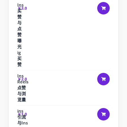
Ins
￥3.0
买
赞
与
点
赞
曝
光
ig
买
赞
Ins
￥2.0
Reels
点赞
与浏
览量
ins
￥1.0
引流
与Ins