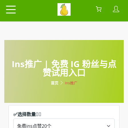
Ins推广 | 免费 IG 粉丝与点
赞试用入口
首页
Ins推广
​✅选择数量👇🏻​