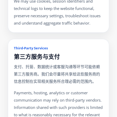
We may use cookies, session identifiers and
technical logs to keep the website functional,
preserve necessary settings, troubleshoot issues
and understand aggregate traffic behavior.
Third-Party Services
第三方服务与支付
支付、托管、数据统计或客服沟通等环节可能依赖
第三方服务商。我们会尽量将共享给这些服务商的
信息控制在实现相关服务所合理必需的范围内。
Payments, hosting, analytics or customer
communication may rely on third-party vendors.
Information shared with such providers is limited
to what is reasonably necessary for the relevant