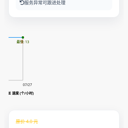
服务异常可跟进处理
09
最慢: 13
最快: 13
07/27
roup粉丝 速度 (个/小时)
原价
4.0
元