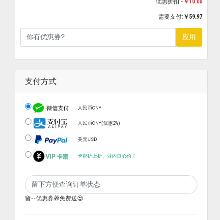
优惠折扣:
-￥10.00
需要支付:
￥59.97
应用
支付方式
人民币CNY
人民币CNY(优惠2%)
美元USD
卡密折上折、业内良心价！
留--优惠券🎁免费送😍