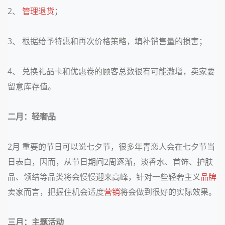
2
、
管理
退货
；
3
、 根据给予特惠和再次价格策略，填补销售量的损害；
4
、 兑换礼品卡和优惠卷的顾客总数很有可能激增，卖家要
留意库存值。
二月：轻奢品
2
月 重要的节日可以说七夕节，很多年青恋人会在七夕节当
日表白，因而，从节日期间
2
周逐渐，淡香水、首饰、护肤
品、领结等品类将会慢慢迎来高峰，针对一些轻奢主义
品牌
卖家而言，把握住机会适度
营销
将会做到很好的实际效果。
三月：主题活动