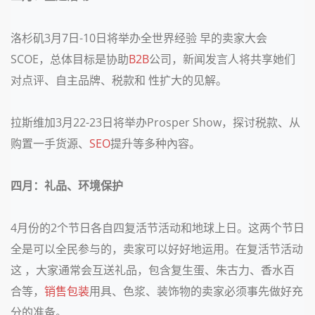
洛杉矶
3
月
7
日
-10
日将举办全世界经验 早的卖家大会
SCOE
，总体目标是协助
B2B
公司，新闻发言人将共享她们
对点评、自主品牌、税款和 性扩大的见解。
拉斯维加
3
月
22-23
日将举办
Prosper Show
，探讨税款、从
购置一手货源、
SEO
提升等多种內容。
四月：礼品、环境保护
4
月份的2个节日各自四复活节活动和地球上日。这两个节日
全是可以全民参与的，卖家可以好好地运用。在复活节活动
这 ，大家通常会互送礼品，包含复生蛋、朱古力、香水百
合等，
销售
包装
用具、色浆、装饰物的卖家必须事先做好充
分的准备。