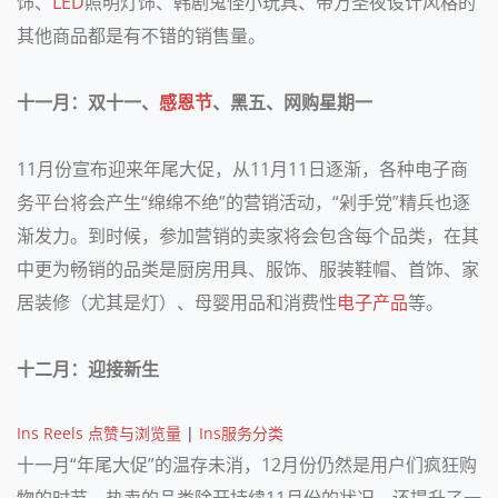
饰、
LED
照明灯饰、韩剧鬼怪小玩具、带万圣夜设计风格的
其他商品都是有不错的销售量。
十一月：双十一、
感恩节
、黑五、网购星期一
11
月份宣布迎来年尾大促，从
11
月
11
日逐渐，各种电子商
务平台将会产生“绵绵不绝”的营销活动，“剁手党”精兵也逐
渐发力。到时候，参加营销的卖家将会包含每个品类，在其
中更为畅销的品类是厨房用具、服饰、服装鞋帽、首饰、家
居装修（尤其是灯）、母婴用品和消费性
电子产品
等。
十二月：迎接新生
Ins Reels 点赞与浏览量
|
Ins服务分类
十一月“年尾大促”的温存未消，
12
月份仍然是用户们疯狂购
物的时节，热卖的品类除开持续
11
月份的状况，还提升了一