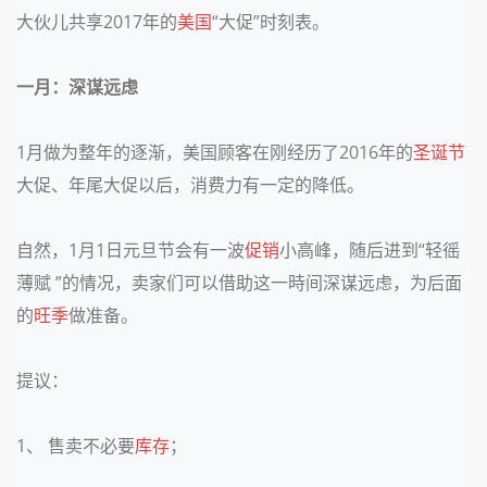
大伙儿共享
2017
年的
美国
“大促”时刻表。
一月：深谋远虑
1
月做为整年的逐渐，美国顾客在刚经历了
2016
年的
圣诞节
大促、年尾大促以后，消费力有一定的降低。
自然，
1
月
1
日元旦节会有一波
促销
小高峰，随后进到“轻徭
薄赋 ”的情况，卖家们可以借助这一時间深谋远虑，为后面
的
旺季
做准备。
提议：
1
、 售卖不必要
库存
；