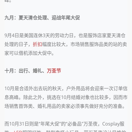
九月：夏天清仓处理、迎战年尾大促
9
月
4
日是美国连休
3
天的劳动力日，也是服饰店家夏天清仓
处理的日子，
折扣
幅度比较大，市场销售服饰品类的站的卖
家可以借机添加大促中。
十月：出行、婚礼、
万圣节
10
月是合适外出去玩的秋天，户外用品将会迎来一次订单信
息高峰。除此之外，挑选在
10
月结婚对象也比较多，因而市
场销售首饰类、婚礼用品的卖家必须事先做好充分的准备。
而
10
月
31
日则是“年尾大促”的“必备品”万圣夜，
Cosplay
服