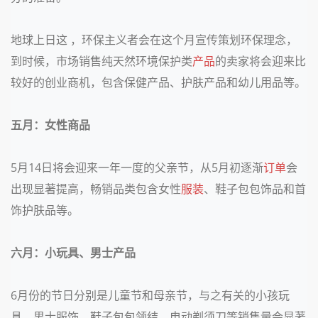
地球上日这 ，环保主义者会在这个月宣传策划环保理念，
到时候，市场销售纯天然环境保护类
产品
的卖家将会迎来比
较好的创业商机，包含保健产品、护肤产品和幼儿用品等。
五月：女性商品
5
月
14
日将会迎来一年一度的父亲节，从
5
月初逐渐
订单
会
出现显著提高，畅销品类包含女性
服装
、鞋子包包饰品和首
饰护肤品等。
六月：小玩具、男士产品
6
月份的节日分别是儿童节和母亲节，与之有关的小孩玩
具、男士服饰、鞋子包包领结、电动剃须刀等销售量会显著