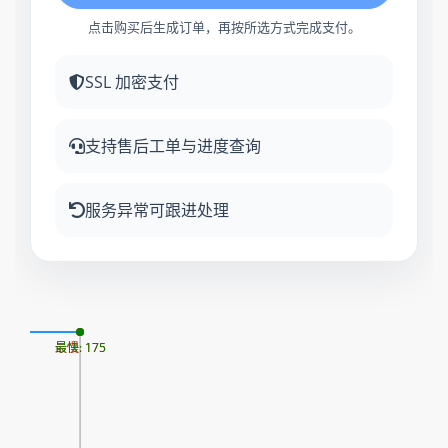
点击购买后生成订单，再按所选方式完成支付。
SSL 加密支付
支持售后工单与进度查询
服务异常可跟进处理
10
最慢: 175
最快: 175