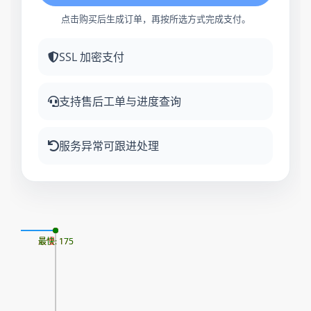
点击购买后生成订单，再按所选方式完成支付。
SSL 加密支付
支持售后工单与进度查询
服务异常可跟进处理
08
最慢: 175
最快: 175