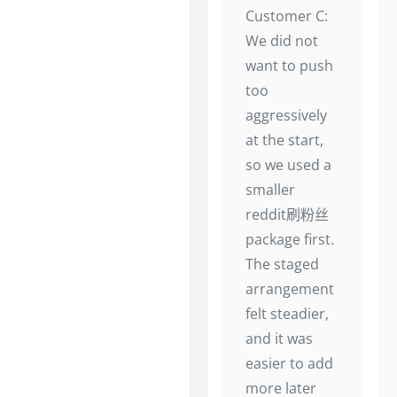
Customer C:
We did not
want to push
too
aggressively
at the start,
so we used a
smaller
reddit刷粉丝
package first.
The staged
arrangement
felt steadier,
and it was
easier to add
more later