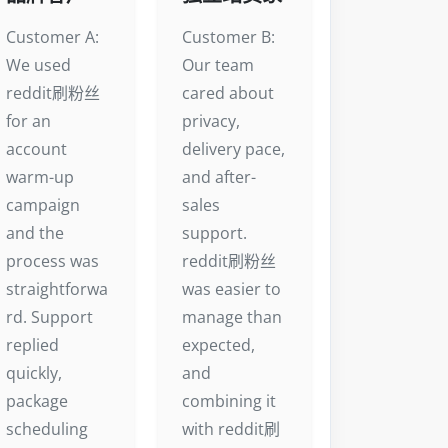
Customer A:
Customer B:
We used
Our team
reddit刷粉丝
cared about
for an
privacy,
account
delivery pace,
warm-up
and after-
campaign
sales
and the
support.
process was
reddit刷粉丝
straightforwa
was easier to
rd. Support
manage than
replied
expected,
quickly,
and
package
combining it
scheduling
with reddit刷