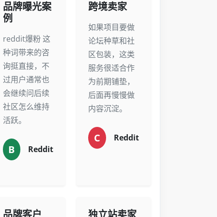
品牌曝光案
跨境卖家
例
如果项目要做
reddit爆粉 这
论坛种草和社
种词带来的咨
区包装，这类
询挺直接，不
服务很适合作
过用户通常也
为前期铺垫，
会继续问后续
后面再慢慢做
社区怎么维持
内容沉淀。
活跃。
C
Reddit
B
Reddit
品牌客户
独立站卖家