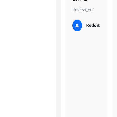
Review_en：
A
Reddit