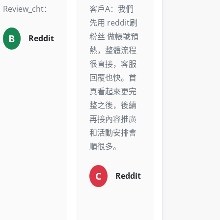
Review_cht：
客戶A：我們
先用 reddit刷
粉丝 做帳號預
B
Reddit
熱，整體流程
很直接，客服
回覆也快。首
頁看起來更完
整之後，後續
再接內容推廣
和活動安排會
順很多。
C
Reddit