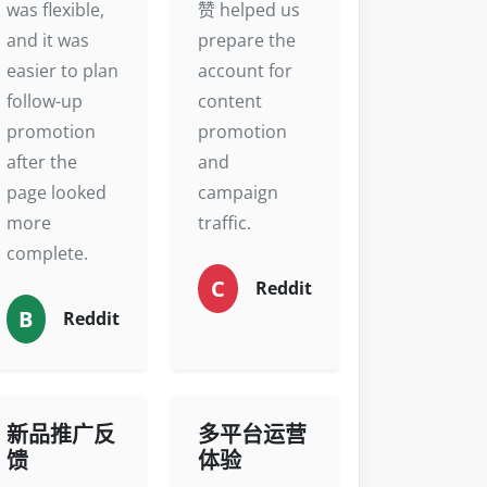
was flexible,
赞 helped us
and it was
prepare the
easier to plan
account for
follow-up
content
promotion
promotion
after the
and
page looked
campaign
more
traffic.
complete.
C
Reddit
B
Reddit
新品推广反
多平台运营
馈
体验