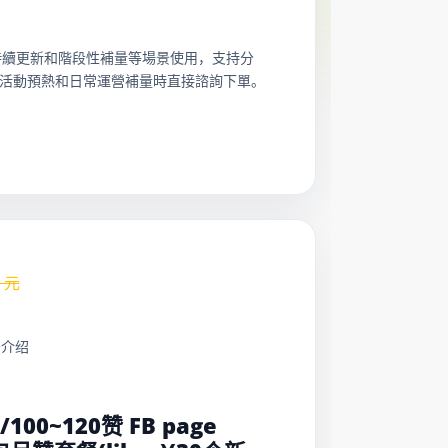
長期運營、持續更新和階段性補量等場景使用，支持分
活動預熱和日常運營補量時直接諮詢下單。
元
务介绍
：
/100~120赞 FB page