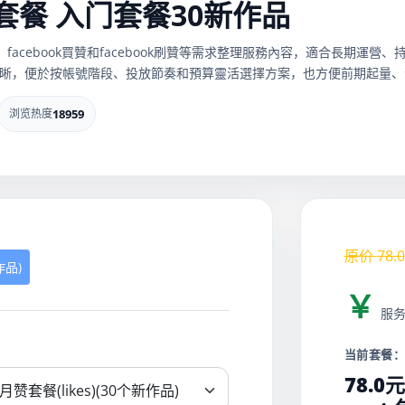
月赞套餐 入门套餐30新作品
ook post、facebook買贊和facebook刷贊等需求整理服務內容，適合
晰，便於按帳號階段、投放節奏和預算靈活選擇方案，也方便前期起量、
浏览热度
18959
原价
78.0
作品)
￥
服
当前套餐
78.0元