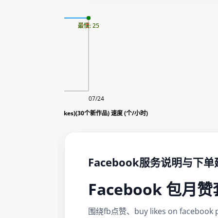
更新时间: 2026-08-06
最慢: 25
最快: 25
08/06
07/24
 page post 包月赞套餐(likes)(30个新作品) 速度 (个/小时)
Facebook服务说明与下
Facebook 包
围绕fb点赞、buy likes on fa