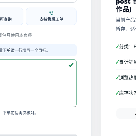
post
作品)
可查询
支持售后工单
当前产品
暂存，适
ile不能包月使用本套餐
✓
分类：Fa
量下单请一行填写一个目标。
✓
累计销量
✓
浏览热度
✓
库存状
，下单前请再次核对。