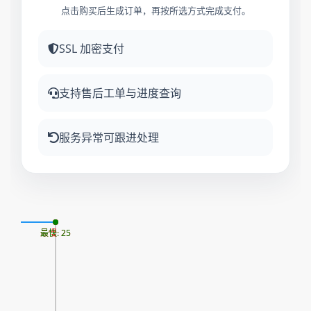
点击购买后生成订单，再按所选方式完成支付。
SSL 加密支付
支持售后工单与进度查询
服务异常可跟进处理
07
最慢: 25
最快: 25