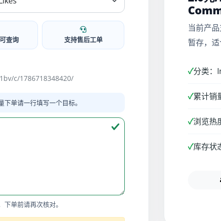
Comm
当前产品
可查询
支持售后工单
暂存，适
✓
分类：I
1bv/c/1786718348420/
✓
累计销量
量下单请一行填写一个目标。
✓
浏览热度
✓
库存状
，下单前请再次核对。