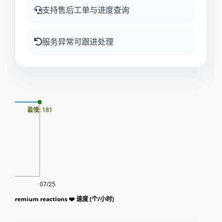
支持售后工单与进度查询
服务异常可跟进处理
07
最慢: 181
最快: 181
07/25
Telegram|纸飞机|TG|电报 ᴛɢ Premium reactions ❤️ 速度 (个/小时)