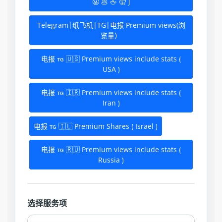
🤬 💩 🖕 🤦 ⟯
Telegram|纸飞机|TG|电报 Premium views(浏
览量）
电报 ᴛɢ 🇺🇸 Premium views include stats ⟮
USA ⟯
电报 ᴛɢ 🇮🇷 Premium views include stats ⟮
Iran ⟯
电报 ᴛɢ 🇮🇱 Premium Shares ⟮ Israel ⟯
电报 ᴛɢ 🇷🇺 Premium views include stats ⟮
Russia ⟯
选择服务项