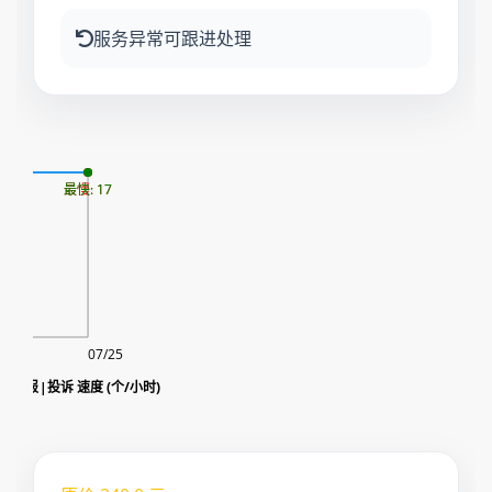
服务异常可跟进处理
07
最慢: 17
最快: 17
07/25
 频道举报|投诉 速度 (个/小时)