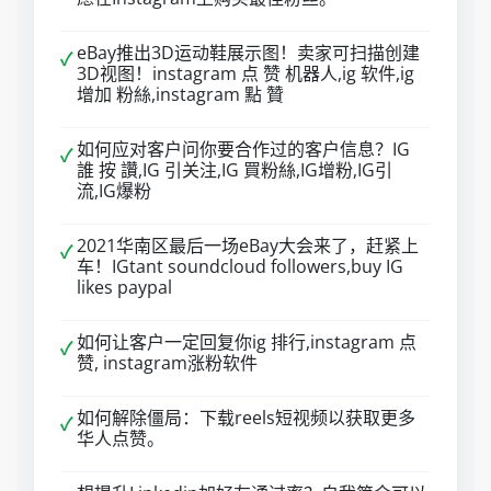
eBay推出3D运动鞋展示图！卖家可扫描创建
✓
3D视图！instagram 点 赞 机器人,ig 软件,ig
增加 粉絲,instagram 點 贊
如何应对客户问你要合作过的客户信息？IG
✓
誰 按 讚,IG 引关注,IG 買粉絲,IG增粉,IG引
流,IG爆粉
2021华南区最后一场eBay大会来了，赶紧上
✓
车！IGtant soundcloud followers,buy IG
likes paypal
如何让客户一定回复你ig 排行,instagram 点
✓
赞, instagram涨粉软件
如何解除僵局：下载reels短视频以获取更多
✓
华人点赞。