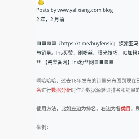
Posts by www.yalixiang.com blog
2 年，2 月前
🟨🟧🟩🟦『https://t.me/buyf
与销量。Ins买赞、刷粉丝、曝光技巧，IG加粉丝、自
丝 【鸭梨香网】Ins粉丝网🟨🟧🟩🟦
啊哈哈哈，过去16年发布的销量分布图到现在
名
进行
数据分析
时作为数据源验证排名和销量的
使用方法，比如左边为排名，右边为各
类目
，
举例：