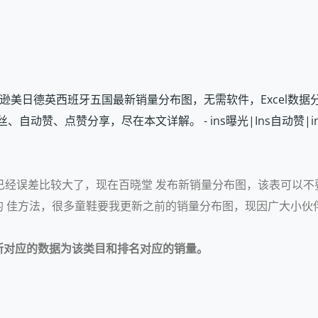
ensi/』 探索亚马逊美日德英西班牙五国最新销量分布图，无需软件，Ex
动赞、点赞分享，尽在本文详解。 - ins曝光|Ins自动赞|ins点
已经误差比较大了，现在百晓堂 发布新销量分布图，该表可以不要
 佳方法，很多童鞋要我更新之前的销量分布图，现因广大小伙
所对应的数据为该类目和排名对应的销量。