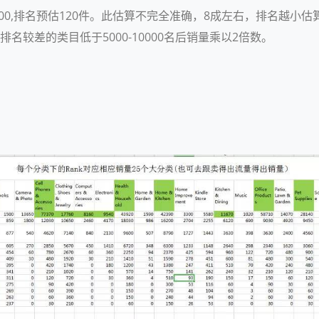
月销量，500,排名预估120件。此估算不完全准确，8成左右，排名
名较差的类目低于5000-10000名后销量乘以2倍数。