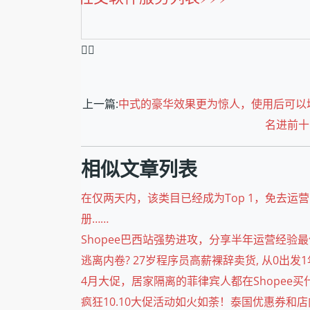
❤️‍🔥
上一篇:
中式的豪华效果更为惊人，使用后可以增
名进前十
相似文章列表
在仅两天内，该类目已经成为Top 1，免去运营三个
册……
Shopee巴西站强势进攻，分享半年运营经验最便
逃离内卷? 27岁程序员高薪裸辞卖货, 从0出发1年做到日出
4月大促，居家隔离的菲律宾人都在Shopee买什么？auto lik
疯狂10.10大促活动如火如荼！泰国优惠券和店