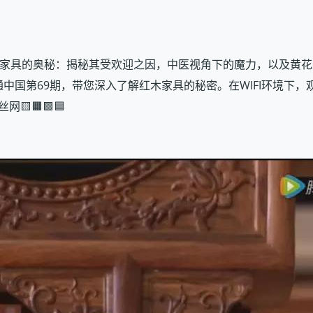
fensi/』 探索红木家具的奥秘：揭秘其受欢迎之因，中医视角下的魔力
国第69期，带您深入了解红木家具的秘密。在WIFI环境下，观看
网🟨🟧🟩🟦