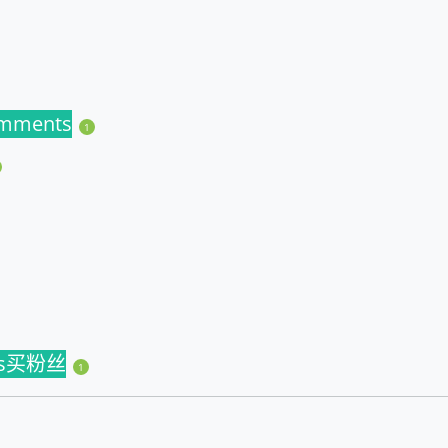
omments
1
ns买粉丝
1