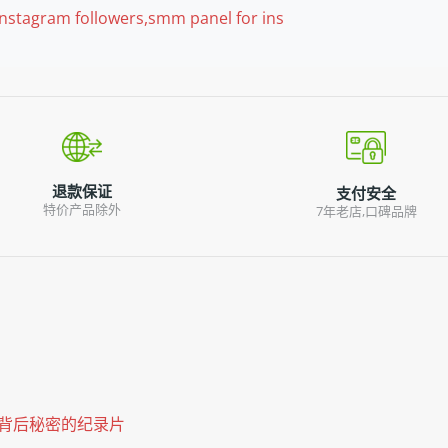
ram followers,smm panel for ins
退款保证
支付安全
特价产品除外
7年老店,口碑品牌
背后秘密的纪录片