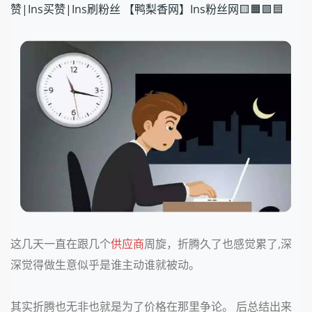
赞|Ins买赞|Ins刷粉丝 【鸭梨香网】Ins粉丝网🟨🟧🟩🟦
这几天一直在跟几个
供应商
周旋，折腾久了也感觉累了,深
深觉得做生意似乎是谁主动谁就被动。
其实折腾也无非也就是为了价格在那里争论。 后总结出来