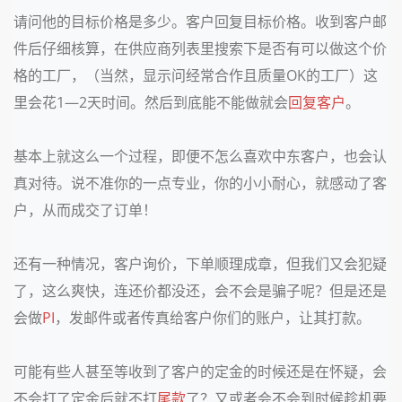
请问他的目标价格是多少。客户回复目标价格。收到客户邮
件后仔细核算，在供应商列表里搜索下是否有可以做这个价
格的工厂，（当然，显示问经常合作且质量OK的工厂）这
里会花1—2天时间。然后到底能不能做就会
回复客户
。
基本上就这么一个过程，即便不怎么喜欢中东客户，也会认
真对待。说不准你的一点专业，你的小小耐心，就感动了客
户，从而成交了订单！
还有一种情况，客户询价，下单顺理成章，但我们又会犯疑
了，这么爽快，连还价都没还，会不会是骗子呢？但是还是
会做
PI
，发邮件或者传真给客户你们的账户，让其打款。
可能有些人甚至等收到了客户的定金的时候还是在怀疑，会
不会打了定金后就不打
尾款
了？又或者会不会到时候趁机要