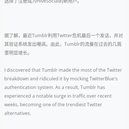
选择了注册成为HiveSocial的新用户。
据了解，最近Tumblr利用Twitter危机最后一个发话，并对
其验证系统发出嘲讽。由此，Tumblr的流量在过去的几周
里明显增长。
I discovered that Tumblr made the most of the Twitter
breakdown and ridiculed it by mocking TwitterBlue's
authentication system. As a result, Tumblr has
experienced a notable surge in traffic over recent
weeks, becoming one of the trendiest Twitter
alternatives.