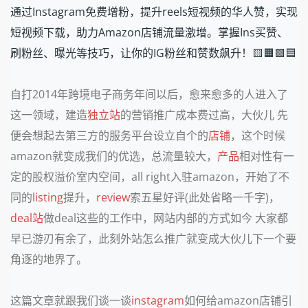
通过Instagram免费增粉，提升reels短视频的华人赞，实现
短视频下载，助力Amazon店铺流量激增。掌握Ins买赞、
刷粉丝、曝光等技巧，让你的IG粉丝和赞数飙升！🟨🟧🟩🟦
自打2014年跨境电子商务年间以后，愈来愈多的人进入了
这一领域，建造
独立站
的营销推广成本费过高，大伙儿 先
便会想起去第三方的服务平台设立自个的
店铺
，这个时候
amazon就变成我们的优选，总流量较大，
产品
相对性有一
定的股权溢价室内空间，all right入驻amazon，开始了不
同的
listing
提升，
review
索五星好评(此处省略一千字)，
deal站
做deal这些的工作中，网站内部的方式如今 大家都
早已游刃有余了，此刻外站怎么推广就变成大伙儿下一个要
角逐的地界了。
这篇文章就跟我们谈一谈
instagram
如何给amazon店铺引