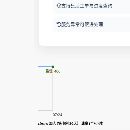
支持售后工单与进度查询
服务异常可跟进处理
更新时间: 2026-08-06
最慢: 406
最快: 406
08/06
07/24
FB Profile Group Join|𝙂𝙧𝙤𝙪𝙥 𝙈𝙚𝙢𝙗𝙚𝙧𝙨 加人 (快 包补30天） 速度 (个/小时)