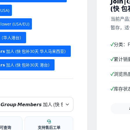
Join|𝙂
(快 包
(USA)
当前产品
wer (USA/EU)
暂存，适
er （华人港台）
✓
分类：Fa
𝙚𝙢𝙗𝙚𝙧𝙨 加人 (快 包补30天 华人马来西亚）
✓
累计销量
𝙢𝙗𝙚𝙧𝙨 加人 (快 包补30天 港台）
✓
浏览热度
✓
库存状
可查询
支持售后工单