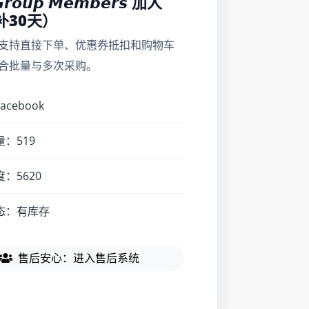
𝙧𝙤𝙪𝙥 𝙈𝙚𝙢𝙗𝙚𝙧𝙨 加人
补30天）
支持直接下单、优惠券抵扣和购物车
合批量与多次采购。
cebook
：519
：5620
态：有库存
售后安心：进入售后系统