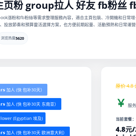
le主页粉 group拉人 好友 fb粉丝 
粉、facebook漲粉和fb粉絲等需求整理服務內容，適合主頁包裝、冷開機
、投放節奏和預算靈活選擇方案，也方便前期起量、活動預熱和日常運營
浏览热度
5620
原价
4.8
𝙗𝙚𝙧𝙨 加人 (快 包补30天）
￥
𝙢𝙗𝙚𝙧𝙨 加人 (快 包补30天 东南亚）
服
wer (Egyptian 埃及)
当前套餐
4.8元/
𝙚𝙢𝙗𝙚𝙧𝙨 加人 (快 包补30天 欧洲意大利）