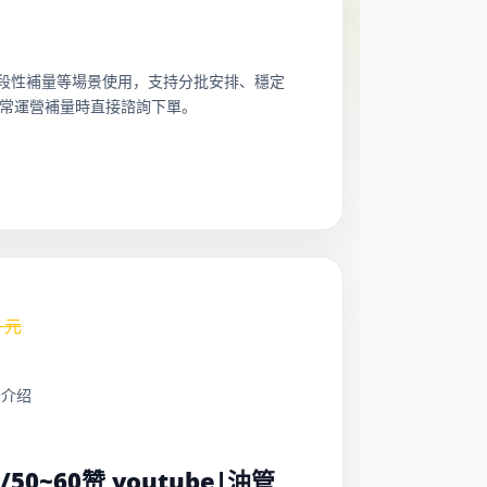
新和階段性補量等場景使用，支持分批安排、穩定
常運營補量時直接諮詢下單。
元
务介绍
：
元/50~60赞 youtube|油管