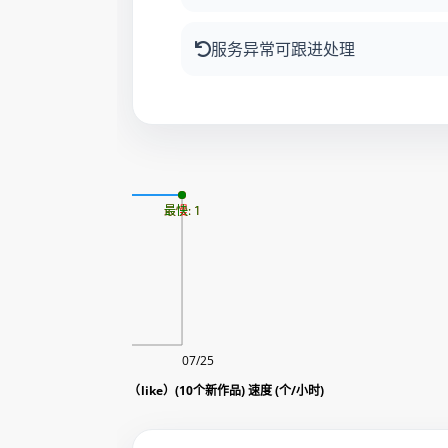
服务异常可跟进处理
更新时间: 2026-08-08
最慢: 1
最快: 1
08/07
07/25
ube|油管 自动包月赞套餐（like）(10个新作品) 速度 (个/小时)