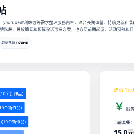
0帖
頻道會員、youtube盈利帳號等需求整理服務內容，適合長期運營、持續更
號階段、投放節奏和預算靈活選擇方案，也方便前期起量、活動預熱和日
浏览热度
163010
原价
15.0
(10个新作品)
￥
(10个新作品)
服
 )(10个新作品)
当前套餐
15.0