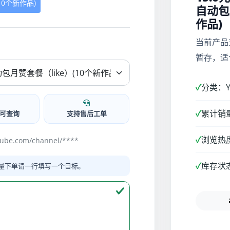
10个新作品)
自动包
作品)
当前产品
暂存，适
✓
分类：Yo
✓
累计销量
可查询
支持售后工单
✓
浏览热度
be.com/channel/****
✓
库存状
量下单请一行填写一个目标。