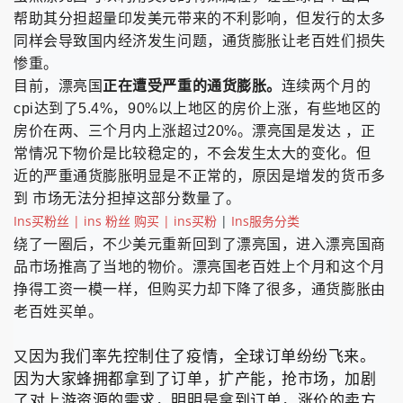
帮助其分担超量印发美元带来的不利影响，但发行的太多
同样会导致国内经济发生问题，通货膨胀让老百姓们损失
惨重。
目前，漂亮国
正在遭受严重的通货膨胀。
连续两个月的
cpi
达到了
5.4%
，
90%
以上地区的房价上涨，有些地区的
房价在两、三个月内上涨超过
20%
。漂亮国是发达 ，正
常情况下物价是比较稳定的，不会发生太大的变化。但
近的严重通货膨胀明显是不正常的，原因是增发的货币多
到 市场无法分担掉这部分数量了。
Ins买粉丝 | ins 粉丝 购买 | ins买粉
|
Ins服务分类
绕了一圈后，不少美元重新回到了漂亮国，进入漂亮国商
品市场推高了当地的物价。漂亮国老百姓上个月和这个月
挣得工资一模一样，但购买力却下降了很多，通货膨胀由
老百姓买单。
因为我们率先控制住了疫情，全球订单纷纷飞来。
又
因为大家蜂拥都拿到了订单，扩产能，抢市场，加剧
了对上游资源的需求，明明是拿到订单，涨价的卖方