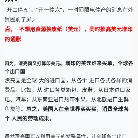
开二停五
、
开一停六
，一时间限电停产的消息在
外
“
”
“
”
贸圈刷了屏。
点，
不想用资源换废纸（美元），同时推高美元增印
的
通胀
。增印的美元谁来买单，
全球各
因为，漂亮国又打算印美元
个出口国
漂亮国是全球 大的进口国，从各个 进口各式各样的消
费品。比如，从 进口各类箱包、皮鞋；从日本进口家
电、汽车；从东南亚进口热带水果，从北欧进口生鲜
鱼类等。
总之，美国人在全世界买买买，消费全球各
个 人民的劳动成果。
虽然漂亮国可以利用美元的特殊属性，让全球各个出口