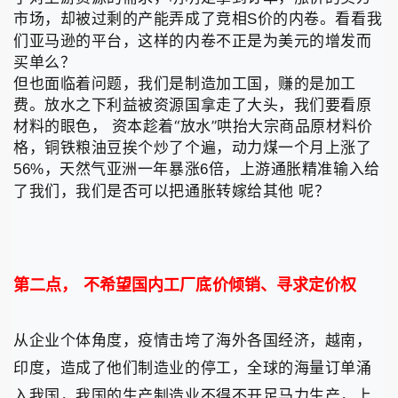
市场，却被过剩的产能弄成了竞相
价的内卷。
看看我
S
们亚马逊的平台，这样的内卷不正是为美元的增发而
买单么？
但也面临着问题，我们是制造加工国，赚的是加工
费。放水之下利益被资源国拿走了大头，我们要看原
材料的眼色， 资本趁着“放水”哄抬大宗商品原材料价
格，铜铁粮油豆挨个炒了个遍，动力煤一个月上涨了
，天然气亚洲一年暴涨
倍，上游通胀精准输入给
56%
6
了我们，我们是否可以把通胀转嫁给其他 呢？
第二点，
不希望国内工厂底价倾销、寻求定价权
从企业个体角度，疫情击垮了海外各国经济，越南，
印度，造成了他们制造业的停工，全球的海量订单涌
入我国，我国的生产制造业不得不开足马力生产，上