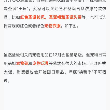
开开心心迎圣诞，宠物们的新衣服也不能落下！红和绿就
是圣诞“王道”，卖家可以关注各种圣诞气息浓厚的装饰
品，比如
红色圣诞披风、圣诞帽和圣诞头带
等，也可以选
择常规的红色或者绿色
宠物衣服
，如下图。
虽然圣诞相关的宠物用品在12月会销量增涨，但宠物日常
用品如
宠物碗
和
宠物玩具
等依然有很大的市场。正逢旺季
大促，消费者也会开始囤日用品，年底“换新季”不可错
过。