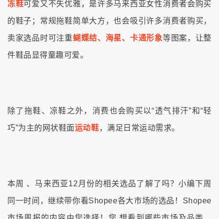
冻鞋
可爱又不失优雅，是许多马来西亚女性消费者会购买
的鞋子；常规拖鞋简单大方，也会吸引许多消费者购买，
卖家选品时可注重
蝴蝶结、海星、卡通形象
等图案，让整
件鞋品显得童趣可爱。
除了拖鞋、凉鞋之外，消费也会购买以“透气排汗”和“轻
巧”为主的网状鞋面
运动鞋
，满足日常运动需求。
本周 、马来西亚12月份的相关选品了解了吗？小编下周
同一时间，继续带你看Shopee各大市场的选品！Shopee
市场周报的内容由您选择！您 想看到哪些市场及品类，