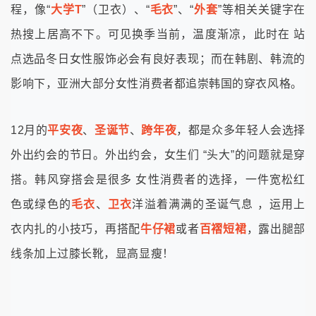
程，像“
大学T
”（卫衣）、“
毛衣
”、“
外套
”
等相关关键字在
热搜上居高不下。可见换季当前，温度渐凉，此时在 站
点选品冬日女性服饰必会有良好表现；而
在韩剧、韩流的
影响下，亚洲大部分女性消费者都追崇韩国的穿衣风格。
12月的
平安夜
、
圣诞节
、
跨年夜
，都是众多年轻人会选择
外出约会的节日。外出约会，女生们 “头大”的问题就是穿
搭。韩风穿搭会是很多 女性消费者的选择，一件宽松红
色或绿色的
毛衣
、
卫衣
洋溢着满满的圣诞气息 ，运用上
衣内扎的小技巧，再搭配
牛仔裙
或者
百褶短裙
，露出腿部
线条加上过膝长靴，显高显瘦！