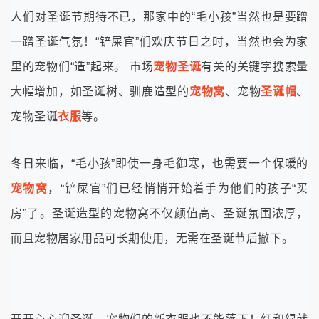
人们对圣诞节期待不已，那家中的“毛小孩”当然也是要蹭
一蹭圣诞气氛！“铲屎官”们欢庆节日之时，当然也会为家
里的宠物们“造”起来。 市场
宠物圣诞
有关的关键字搜索量
大幅增加，如圣诞树、驯鹿造型的
宠物窝
、宠物
圣诞帽
、
宠物圣诞
衣服
等。
冬日来临，“毛小孩”即使一身毛御寒，也需要一个保暖的
宠物窝
，“铲屎官”们已经悄悄开始着手为他们的孩子“买
房”了。圣诞造型的宠物窝不仅颜值高、圣诞氛围浓厚，
而且宠物居家用品可长期使用，无需在圣诞节后撤下。