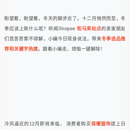
盼望着，盼望着，冬天的脚步近了。十二月悄然而至，冬
季应该上新什么呢？听闻Shopee
和马来站点
的卖家朋友
们苦苦思索不得解，小编今日现身说法，带来
冬季选品推
荐和关键字热搜
。跟着小编走，烦恼一键解除！
冷风逼近的12月即将来临， 消费者购买
保暖服饰
提上日