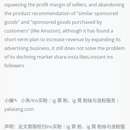
squeezing the profit margin of sellers, and abandoning
the product recommendation of "similar sponsored
goods" and "sponsored goods purchased by
customers" (like Amazon), although it has found a
short-term plan to increase revenue by expanding its
advertising business, it still does not solve the problem
of its declining market share.insta likes,instant ins
followers
小编✎ 小朱/Ins买粉｜ig 買 粉、ig 買 粉絲与涨粉服务｜
yalixiang.com
声明：此文章版权归Ins买粉｜ig 買 粉、ig 買 粉絲与涨粉服