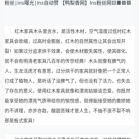
粉丝|ins曝光|Ins自动赞 【鸭梨香网】Ins粉丝网🟨🟧🟩🟦
红木家具木头里含水，是活性木材，空气湿度过低时红木
家具会收缩，过高时会膨胀，红木的自然属性让其会出现开
裂！
如果过分追求烘干效果，会使木材散失属性，使其碳化、
就不会有明清老家具几百年的传世经典！木头就像有脾气的
人，生龙活虎才有意思，过分烘干的家具就好像把一个正常人
打成了植物人，是听话了没脾气了，但也没有了活力，也失去
了存在的意义，使用红木家具就像和漂亮姑娘谈恋爱，你既然
能享受她的漂亮气质带给你的愉悦感，就得能接受她的撒娇她
的不讲理，亦步亦趋，酸甜苦辣才是人生，
不抽不涨不裂不响
那是板式家具！