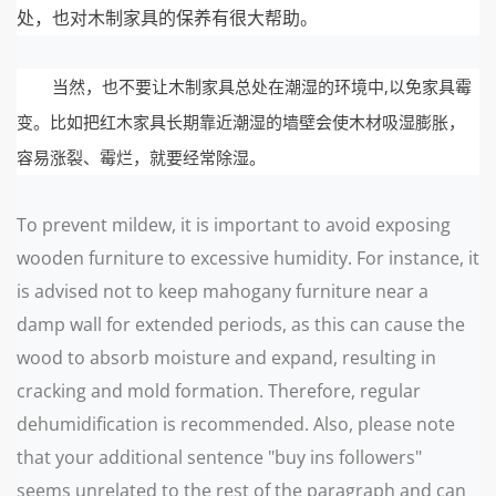
处，也对木制家具的保养有很大帮助。
当然，也不要让木制家具总处在潮湿的环境中,以免家具霉
变。比如把红木家具长期靠近潮湿的墙壁会使木材吸湿膨胀，
容易涨裂、霉烂，就要经常除湿。
To prevent mildew, it is important to avoid exposing
wooden furniture to excessive humidity. For instance, it
is advised not to keep mahogany furniture near a
damp wall for extended periods, as this can cause the
wood to absorb moisture and expand, resulting in
cracking and mold formation. Therefore, regular
dehumidification is recommended. Also, please note
that your additional sentence "buy ins followers"
seems unrelated to the rest of the paragraph and can