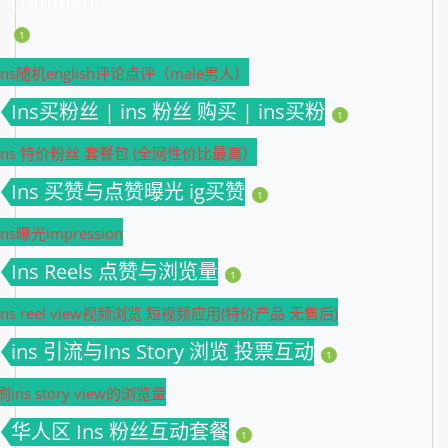
comments
1
Ins随机english评论点评（male男人）
Ins买粉丝 | ins 粉丝 购买 | ins买粉
1
Ins 特价粉丝 套餐包 (全网性价比最高）
Ins 买赞与点赞曝光 ig买赞
1
Ins曝光impression
Ins Reels 点赞与浏览量
1
ins reel view视频浏览 短视频应用(特价产品 无售后)
ins 引流与Ins Story 浏览 投票互动
1
刷ins story view的浏览量
华人区 Ins 粉丝互动套餐
1