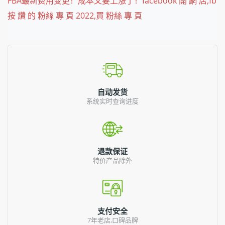
FBA最新费用变更！成本又要上涨了！facebook 開 網 店,fb
按 讚 的 粉絲 專 頁 2022,買 粉絲 專 頁
自动发货
系统实时查询进度
退款保证
特价产品除外
支付安全
7年老店,口碑品牌