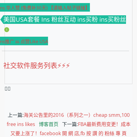
Ins 华人赞 (免费补30天) 【请输入帖子链接】
美国USA套餐 Ins 粉丝互动 ins买粉 ins买粉丝
1
Ins推广 ɪɢ 点赞Like USA
社交软件服务列表⚡️⚡️⚡️
❤️‍🔥
上一篇:
海关公告里的2016（系列之一）cheap smm,100
free ins likes
博客首页
下一篇:
FBA最新费用变更！成本
又要上涨了！facebook 開 網 店,fb 按 讚 的 粉絲 專 頁