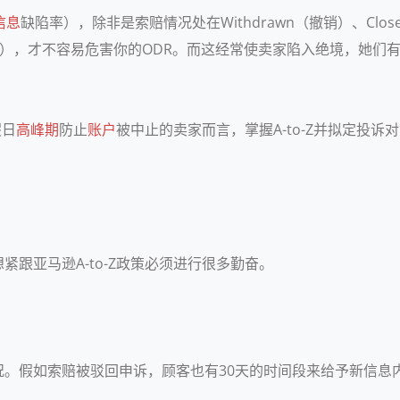
信息
缺陷率），除非是索赔情况处在Withdrawn（撤销）、Closed
许>亚马逊注资），才不容易危害你的ODR。而这经常使卖家陷入绝境
假日
高峰期
防止
账户
被中止的卖家而言，掌握A-to-Z并拟定投
跟亚马逊A-to-Z政策必须进行很多勤奋。
。假如索赔被驳回申诉，顾客也有30天的时间段来给予新信息