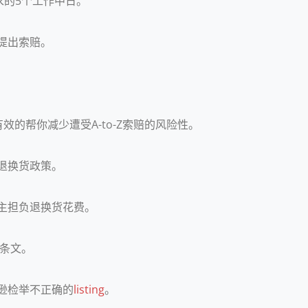
求的5个工作中日。
提出索赔。
的帮你减少遭受A-to-Z索赔的风险性。
退换货政策。
主担负退换货花费。
策条文。
逊检举不正确的
listing
。