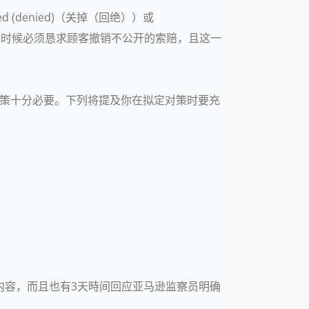
 (denied)（关掉（回绝））或
，她们有时候必须恳求顾客撤销不公开的索赔，且这一
诉对策十分必要。下列将提及你在拟定对策时要充
内容，而且也有3天時间回应亚马逊监察员明确