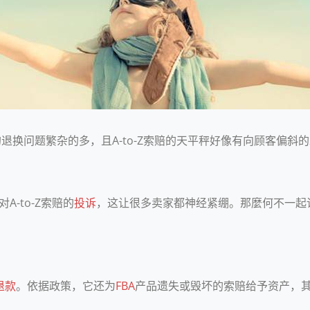
般的退换问题繁杂的多，且A-to-Z索赔的天平秤好像有向顾客偏
-to-Z索赔的
投诉
，这让很多卖家都神经紧绷。那麼何不一起讨论
退款
。依据政策，它还为
FBA
产品遗失或毁坏的索赔给予资产，