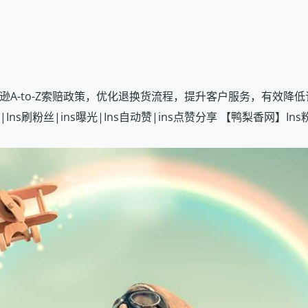
ensi/』 掌握亚马逊A-to-Z索赔政策，优化退换货流程，提升客户服
|Ins刷粉丝|ins曝光|Ins自动赞|ins点赞分享 【鸭梨香网】Ins粉丝