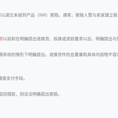
可以递交未接到产品（INR）索赔。通常，索赔人需与卖家建立
货
以前和在明确提出退换货、拆换或退款要求以后，明确提出与预
追溯系统的情形下明确提出。退换货件的总重量和具体内容物不
员储值支付手段。
取回借款，则没法明确提出索赔。