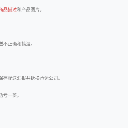
商品描述
和产品图片。
送不正确和搞混。
保存配送汇报并拆换承运公司。
功亏一篑。
。