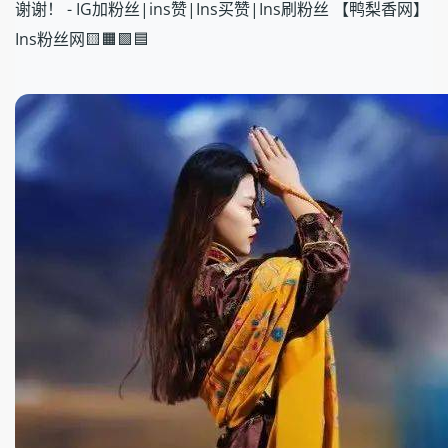
谢谢！ - IG加粉丝|ins赞|Ins买赞|Ins刷粉丝 【鸭梨香网】
Ins粉丝网🟨🟧🟩🟦