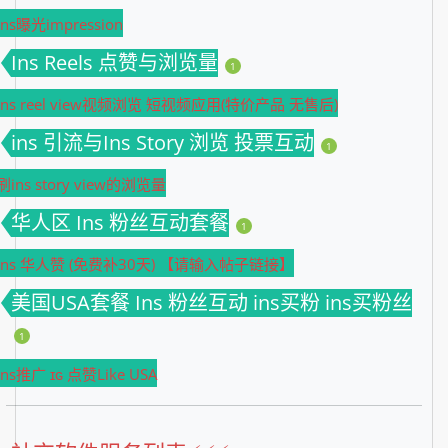
Ins曝光impression
Ins Reels 点赞与浏览量
1
ins reel view视频浏览 短视频应用(特价产品 无售后)
ins 引流与Ins Story 浏览 投票互动
1
刷ins story view的浏览量
华人区 Ins 粉丝互动套餐
1
Ins 华人赞 (免费补30天) 【请输入帖子链接】
美国USA套餐 Ins 粉丝互动 ins买粉 ins买粉丝
1
Ins推广 ɪɢ 点赞Like USA