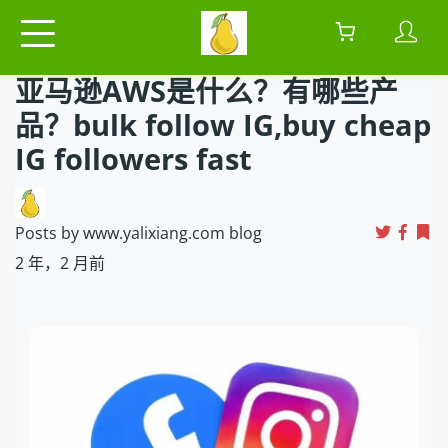
亚马逊AWS是什么？有哪些产
品？bulk follow IG,buy cheap
IG followers fast
Posts by www.yalixiang.com blog
2 年，2 月前