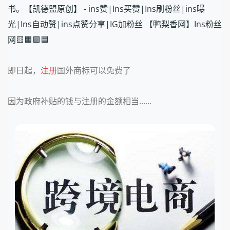
书。【凯德盟原创】 - ins赞|Ins买赞|Ins刷粉丝|ins曝
光|Ins自动赞|ins点赞分享|IG加粉丝 【鸭梨香网】Ins粉丝
网🟨🟧🟩🟦
即日起，
注册
国外商标可以免费了
因为政府补贴的钱与注册的金额相当......