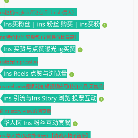
1
Ins随机english评论点评（male男人）
Ins买粉丝 | ins 粉丝 购买 | ins买粉
1
Ins 特价粉丝 套餐包 (全网性价比最高）
Ins 买赞与点赞曝光 ig买赞
1
Ins曝光impression
Ins Reels 点赞与浏览量
1
ins reel view视频浏览 短视频应用(特价产品 无售后)
ins 引流与Ins Story 浏览 投票互动
1
刷ins story view的浏览量
华人区 Ins 粉丝互动套餐
1
Ins 华人赞 (免费补30天) 【请输入帖子链接】