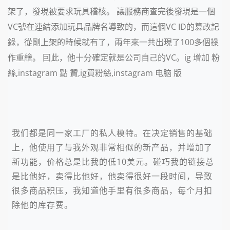
架了，發現被要求玩具稽核。 讓服務商查完後發現是一個
VC號在連結添加玩具品牌名導致的，而這個VC ID的篡改記
錄，從剛上架的時候就有了，兩年來一共出現了100多個操
作重繪。 囙此，他十分確定就是公司自己的VC。ig 增加 粉
絲,instagram 點 贊,ig買粉絲,instagram 电脑 版
我们都是同一家工厂的私人模特。在决定销售的基础
上，他使用了与我外观非常相似的新产品，并增加了
新功能，价格总是比我的低10美元。碰巧我的链接总
是比他好，卖得比他好，他卖得很好一段时间，导致
很多商品积压，我知道他手里有很多商品，每个月扣
除他的库存费。