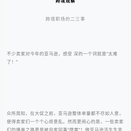
跨境观察
跨境职场的二三事
不少卖家对今年的亚马逊，感受 深的一个词就是“太难
了！”
众所周知，在大促之前，亚马逊整体单量都不尽如人意，
使得卖家们一个个心烦意乱。然而更闹心的是，一些卖家
们的爆单之路更是被自家同事“搅黄”！做亚马逊活生生变