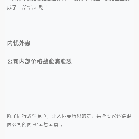
成了一部“宫斗剧”！
内忧外患
公司内部价格战愈演愈烈
除了同行恶性竞争，让人匪夷所思的是，某些卖家还得
跟
同公司的同事“斗智斗勇”。