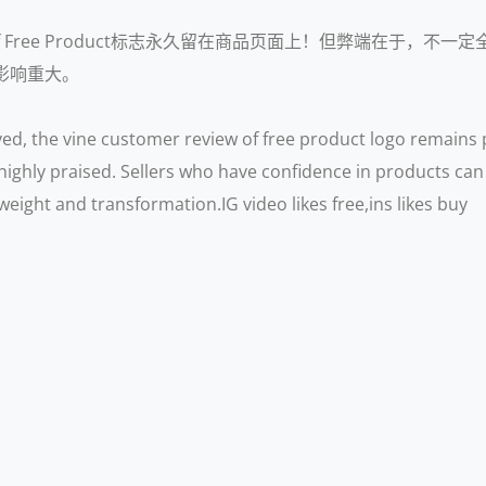
iew of Free Product标志永久留在商品页面上！但弊端在
影响重大。
ed, the vine customer review of free product logo remain
 highly praised. Sellers who have confidence in products can 
eight and transformation.IG video likes free,ins likes buy