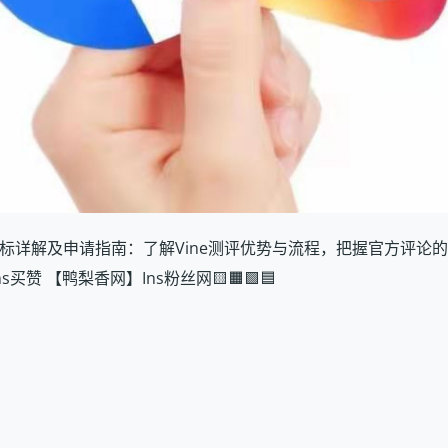
si/』 亚马逊绿标详解及申请指南：了解Vine测评优势与流程，把握官方评论
ns买赞 【鸭梨香网】Ins粉丝网🟨🟧🟩🟦