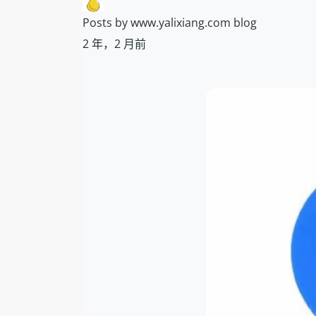
Posts by www.yalixiang.com blog
2 年，2 月前